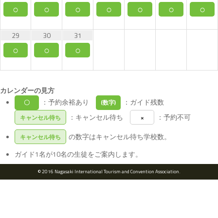
○
○
○
○
○
○
○
29
30
31
○
○
○
カレンダーの見方
：予約余裕あり
：ガイド残数
〇
(数字)
：キャンセル待ち
：予約不可
キャンセル待ち
×
の数字はキャンセル待ち学校数。
キャンセル待ち
ガイド1名が10名の生徒をご案内します。
© 2016 Nagasaki International Tourism and Convention Association.