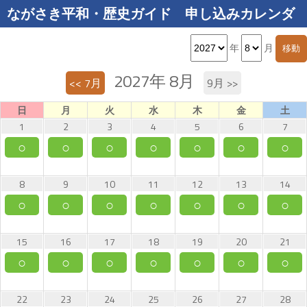
ながさき平和・歴史ガイド 申し込みカレンダ
ー
年
月
2027年 8月
<< 7月
9月 >>
日
月
火
水
木
金
土
1
2
3
4
5
6
7
○
○
○
○
○
○
○
8
9
10
11
12
13
14
○
○
○
○
○
○
○
15
16
17
18
19
20
21
○
○
○
○
○
○
○
22
23
24
25
26
27
28