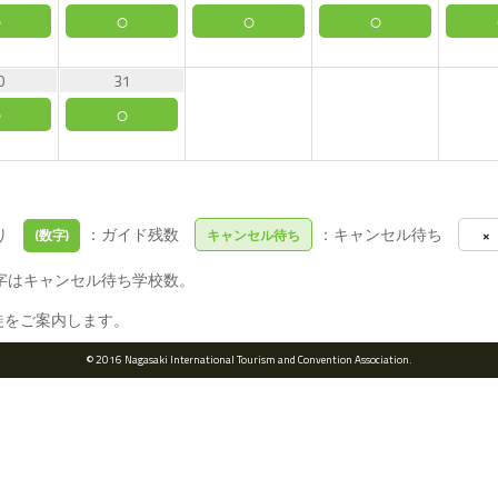
○
○
○
○
0
31
○
○
あり
：ガイド残数
：キャンセル待ち
(数字)
キャンセル待ち
×
字はキャンセル待ち学校数。
徒をご案内します。
© 2016 Nagasaki International Tourism and Convention Association.