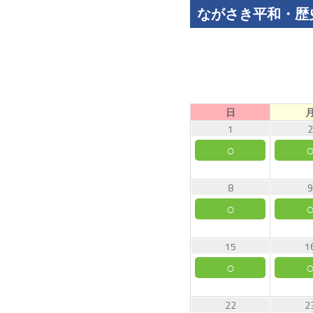
ながさき平和・歴
日
1
2
○
8
9
○
15
1
○
22
2