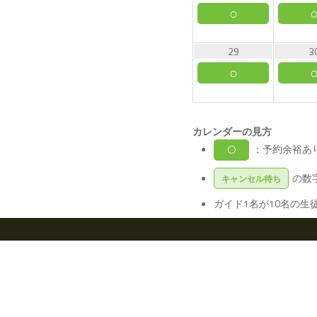
○
29
3
○
カレンダーの見方
：予約余裕
〇
の数
キャンセル待ち
ガイド1名が10名の生