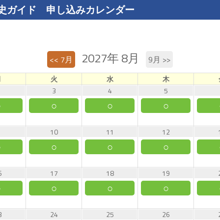
史ガイド 申し込みカレンダー
2027年 8月
<< 7月
9月 >>
月
火
水
木
3
4
5
○
○
○
○
10
11
12
○
○
○
○
6
17
18
19
○
○
○
○
3
24
25
26