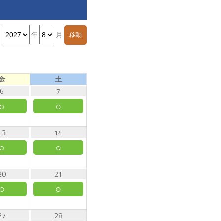
年
月
金
土
6
7
○
○
13
14
○
○
20
21
○
○
27
28