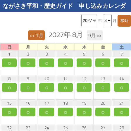
ながさき平和・歴史ガイド 申し込みカレンダ
ー
年
月
2027年 8月
<< 7月
9月 >>
日
月
火
水
木
金
土
1
2
3
4
5
6
7
○
○
○
○
○
○
○
8
9
10
11
12
13
14
○
○
○
○
○
○
○
15
16
17
18
19
20
21
○
○
○
○
○
○
○
22
23
24
25
26
27
28