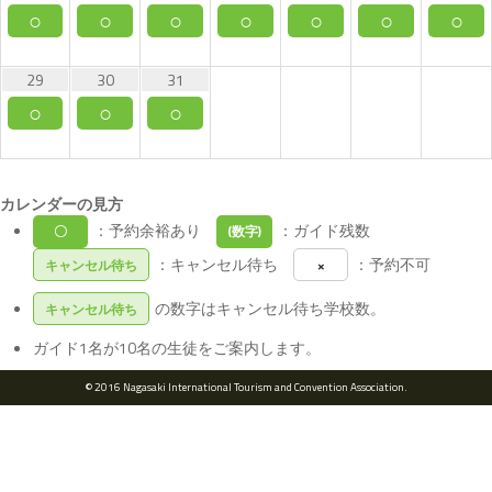
○
○
○
○
○
○
○
29
30
31
○
○
○
カレンダーの見方
：予約余裕あり
：ガイド残数
〇
(数字)
：キャンセル待ち
：予約不可
キャンセル待ち
×
の数字はキャンセル待ち学校数。
キャンセル待ち
ガイド1名が10名の生徒をご案内します。
© 2016 Nagasaki International Tourism and Convention Association.